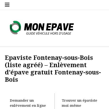
Aller
au
contenu
Mon-epave.com
Guide centre VHU agréé, casse auto, épaviste
Epaviste Fontenay-sous-Bois
(liste agréé) – Enlèvement
d’épave gratuit Fontenay-sous-
Bois
Demander un
Trouver un épaviste
enlèvement en ligne
moi-même